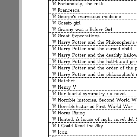
Fortunately, the milk
Francesca
George's marvelous medicine
Gossip girl
Granny was a Buferr Girl
Great Expectations
Harry Potter and the Philosopher's Stone - 
Harry Potter and the cursed child
Harry Potter and the deathly hallo
Harry Potter and the half-blood pri
Harry Potter and the order of the 
Harry Potter and the philosopher's 
Hatchet
Henry V
Her fearful symmetry : a novel
Horrible histories, Second World W
Horriblehistories First World War
Horus Rising
Hunted, A house of night novel del 
I Could Read the Sky
Icon