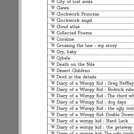
City of lost souls
Claws
Clockwork Princess
Clockwork angel
Cloud atlas
Collected Poems
Coraline
Crossing the line : my story
Cry, baby
Cybele
Death on the Nile
Desert Children
Devil in the details
Diary of a Wimpy Kid : Greg Heffley
Diary of a Wimpy Kid : Rodrick rule
Diary of a Wimpy Kid : The third wh
Diary of a Wimpy Kid : dog days
Diary of a Wimpy Kid : the ugly tru
Diary of a Wimpy Kid: Double Down
Diary of a wimpy kid : Hard Luck
Diary of a wimpy kid : the getaway
Diary of a wimpy kid: The ugly truth