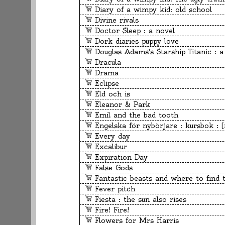
Diary of a wimpy kid: old school
Divine rivals
Doctor Sleep : a novel
Dork diaries puppy love
Douglas Adams's Starship Titanic : a
Dracula
Drama
Eclipse
Eld och is
Eleanor & Park
Emil and the bad tooth
Engelska för nybörjare : kursbok : 
Every day
Excalibur
Expiration Day
False Gods
Fantastic beasts and where to find them : the 
Fever pitch
Fiesta : the sun also rises
Fire! Fire!
Flowers for Mrs Harris