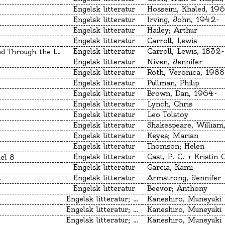
Engelsk litteratur
Hosseini, Khaled, 19
Engelsk litteratur
Irving, John, 1942-
Engelsk litteratur
Hailey; Arthur
Engelsk litteratur
Carroll, Lewis
Engelsk litteratur
Carroll, Lewis, 1832
 and what Alice found there
Engelsk litteratur
Niven, Jennifer
Engelsk litteratur
Roth, Veronica, 1988
Engelsk litteratur
Pullman, Philip
Engelsk litteratur
Brown, Dan, 1964-
Engelsk litteratur
Lynch, Chris
Engelsk litteratur
Leo Tolstoy
Engelsk litteratur
Engelsk litteratur
Keyes; Marian
Engelsk litteratur
Thomson; Helen
Engelsk litteratur
Cast, P. C. + Kristin 
el 8
Engelsk litteratur
Garcia, Kami
Engelsk litteratur
Armstrong, Jennifer
s
Engelsk litteratur
Beevor; Anthony
Engelsk litteratur; Manga
Kaneshiro, Muneyuki
Engelsk litteratur; Manga
Kaneshiro, Muneyuki
Engelsk litteratur; Manga
Kaneshiro, Muneyuki