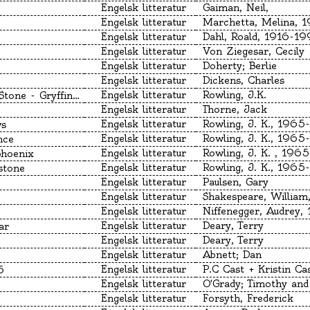
Engelsk litteratur
Gaiman, Neil,
Engelsk litteratur
Marchetta, Melina, 
Engelsk litteratur
Dahl, Roald, 1916-1
Engelsk litteratur
Von Ziegesar, Cecily
Engelsk litteratur
Doherty; Berlie
Engelsk litteratur
Dickens, Charles
Engelsk litteratur
Rowling, J.K.
Gryffindor Edition
Engelsk litteratur
Thorne, Jack
Engelsk litteratur
Rowling, J. K., 1965-
ws
Engelsk litteratur
Rowling, J. K., 1965-
nce
Engelsk litteratur
Rowling, J. K. , 1965
phoenix
Engelsk litteratur
Rowling, J. K., 1965-
stone
Engelsk litteratur
Paulsen, Gary
Engelsk litteratur
Engelsk litteratur
Niffenegger, Audrey,
Engelsk litteratur
Deary, Terry
ar
Engelsk litteratur
Deary, Terry
Engelsk litteratur
Abnett; Dan
Engelsk litteratur
P.C Cast + Kristin Ca
5
Engelsk litteratur
Engelsk litteratur
Forsyth, Frederick