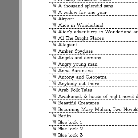
A thousand splendid suns
A widow for one year
Airport
Alice in Wonderland
Alice's adventures in Wonderland and Through the looking-glass
All The Bright Places
Allegiant
Amber Spyglass
Angels and demons
Angry young man
Anna Karentina
Antony and Cleopatra
Anybody out there
Arab Folk Tales
Awakened, A house of night novel d
Beautiful Creatures
Becoming Mary Mehan, Two Novel
Berlin
Blue lock 1
Blue lock 2
Blue lock 3