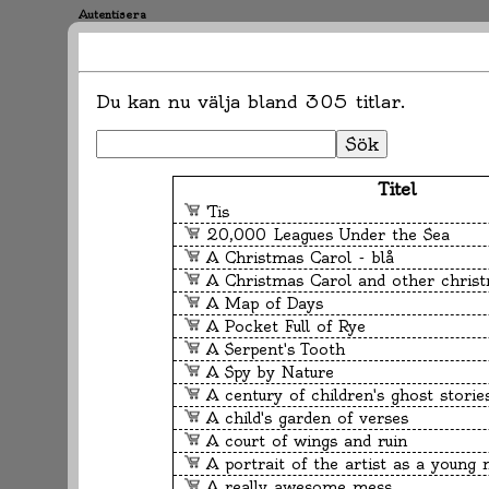
Autentisera
Du kan nu välja bland
305
titlar.
Sök
Titel
'Tis
20,000 Leagues Under the Sea
A Christmas Carol - blå
A Christmas Carol and other christ
A Map of Days
A Pocket Full of Rye
A Serpent's Tooth
A Spy by Nature
A century of children's ghost stories : tales 
A child's garden of verses
A court of wings and ruin
A portrait of the artist as a young
A really awesome mess