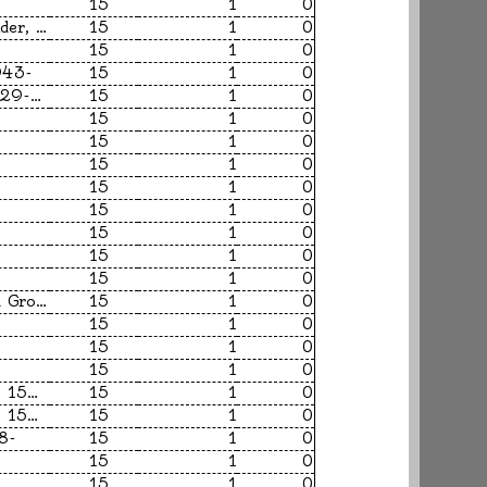
15
1
0
McCall Smith, Alexander, 1948-
15
1
0
15
1
0
943-
15
1
0
Le Guin, Ursula K., 1929-2018
15
1
0
15
1
0
15
1
0
15
1
0
15
1
0
15
1
0
15
1
0
15
1
0
15
1
0
Patterson; James and Gross; Andrew
15
1
0
15
1
0
15
1
0
15
1
0
Shakespeare, William, 1564-1616
15
1
0
Shakespeare, William, 1564-1616
15
1
0
48-
15
1
0
15
1
0
15
1
0