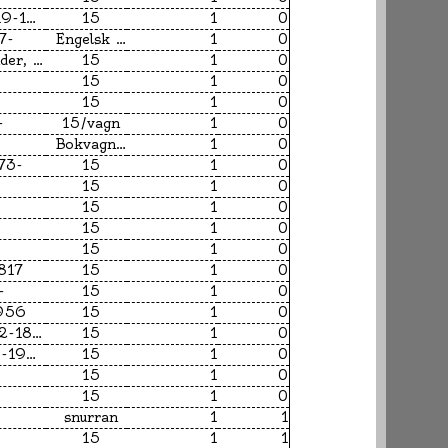
Melville, Herman, 1819-1891.
15
1
0
7-
Engelsk litteratur
1
0
McCall Smith, Alexander, 1948-
15
1
0
15
1
0
15
1
0
-
15/vagn
1
0
Bokvagn / 15
1
0
73-
15
1
0
15
1
0
15
1
0
15
1
0
15
1
0
817
15
1
0
-
15
1
0
1956
15
1
0
Dickens, Charles, 1812-1870
15
1
0
Chatwin, Bruce, 1940-1989
15
1
0
15
1
0
15
1
0
snurran
1
1
15
1
1