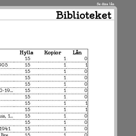
Se dina lån
Biblioteket
Hylla
Kopior
Lån
15
1
0
1905
15
1
1
15
1
0
15
1
0
15
1
0
Christie, Agatha, 1890-1976
15
1
0
15
1
0
15
1
1
15
1
1
Stevenson, Robert Louis, 1850-1894
15
1
0
15
1
0
-1941
15
1
0
Cook, Trish & Halpin, Brendan
15
1
0