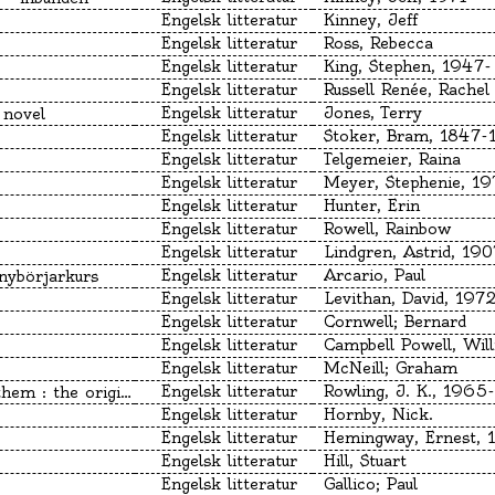
Engelsk litteratur
Kinney, Jeff
Engelsk litteratur
Ross, Rebecca
Engelsk litteratur
King, Stephen, 1947-
Engelsk litteratur
Russell Renée, Rachel
Engelsk litteratur
Jones, Terry
 novel
Engelsk litteratur
Stoker, Bram, 1847-
Engelsk litteratur
Telgemeier, Raina
Engelsk litteratur
Meyer, Stephenie, 19
Engelsk litteratur
Hunter, Erin
Engelsk litteratur
Rowell, Rainbow
Engelsk litteratur
Engelsk litteratur
Arcario, Paul
[nybörjarkurs
Engelsk litteratur
Levithan, David, 197
Engelsk litteratur
Cornwell; Bernard
Engelsk litteratur
Campbell Powell, Wil
Engelsk litteratur
McNeill; Graham
Engelsk litteratur
Rowling, J. K., 1965-
original screenplay
Engelsk litteratur
Hornby, Nick.
Engelsk litteratur
Engelsk litteratur
Hill, Stuart
Engelsk litteratur
Gallico; Paul