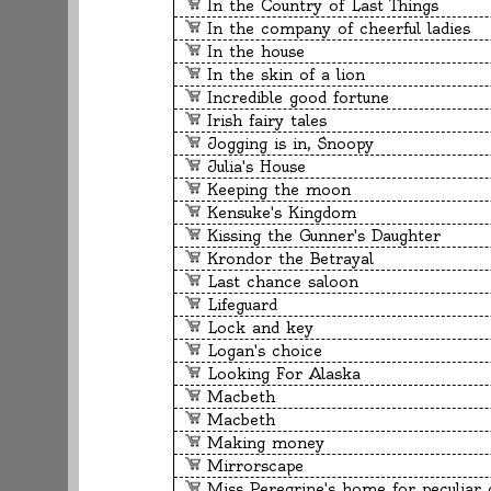
In the Country of Last Things
In the company of cheerful ladies
In the house
In the skin of a lion
Incredible good fortune
Irish fairy tales
Jogging is in, Snoopy
Julia's House
Keeping the moon
Kensuke's Kingdom
Kissing the Gunner's Daughter
Krondor the Betrayal
Last chance saloon
Lifeguard
Lock and key
Logan's choice
Looking For Alaska
Macbeth
Macbeth
Making money
Mirrorscape
Miss Peregrine's home for peculiar 