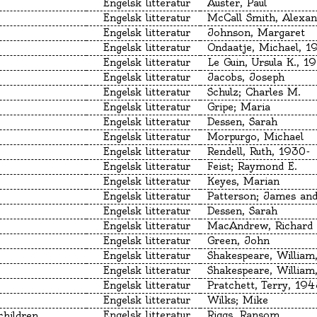
Engelsk litteratur
Auster, Paul
Engelsk litteratur
Engelsk litteratur
Johnson, Margaret
Engelsk litteratur
Ondaatje, Michael, 1
Engelsk litteratur
Engelsk litteratur
Jacobs, Joseph
Engelsk litteratur
Schulz; Charles M.
Engelsk litteratur
Gripe; Maria
Engelsk litteratur
Dessen, Sarah
Engelsk litteratur
Morpurgo, Michael
Engelsk litteratur
Rendell, Ruth, 1930-
Engelsk litteratur
Feist; Raymond E.
Engelsk litteratur
Keyes, Marian
Engelsk litteratur
Engelsk litteratur
Dessen, Sarah
Engelsk litteratur
MacAndrew, Richard
Engelsk litteratur
Green, John
Engelsk litteratur
Engelsk litteratur
Engelsk litteratur
Pratchett, Terry, 19
Engelsk litteratur
Wilks; Mike
Engelsk litteratur
Riggs, Ransom
children