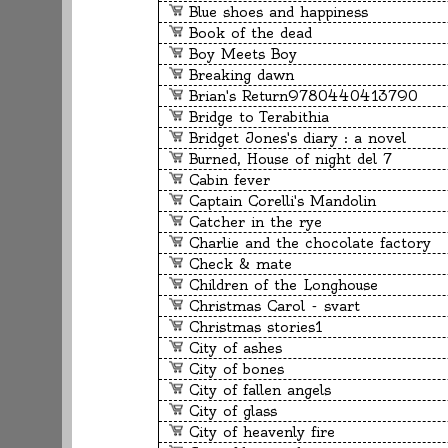
Blue shoes and happiness
Book of the dead
Boy Meets Boy
Breaking dawn
Brian's Return9780440413790
Bridge to Terabithia
Bridget Jones's diary : a novel
Burned, House of night del 7
Cabin fever
Captain Corelli's Mandolin
Catcher in the rye
Charlie and the chocolate factory
Check & mate
Children of the Longhouse
Christmas Carol - svart
Christmas stories1
City of ashes
City of bones
City of fallen angels
City of glass
City of heavenly fire