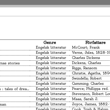
Genre
Författare
Engelsk litteratur
McCourt; Frank
Engelsk litteratur
Verne, Jules, 1828-
Engelsk litteratur
Charles Dickens
Engelsk litteratur
Dickens, Charles
mas stories
Engelsk litteratur
Riggs, Ransom
Engelsk litteratur
Engelsk litteratur
Swindells; Robert
Engelsk litteratur
Cumming; Charles
Engelsk litteratur
Pearce; Phillippa red.
of dread and delight
Engelsk litteratur
Engelsk litteratur
Maas, Sarah J.
Engelsk litteratur
Joyce, James, 1882
 man
Engelsk litteratur