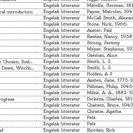
Engelsk litteratur
Engelsk litteratur
Payne, Malcolm, 194
al introduction
Engelsk litteratur
Engelsk litteratur
Stone, Nick, 1966-
Engelsk litteratur
Auster, Paul
Engelsk litteratur
Rawles, Nancy, 1958
Engelsk litteratur
Strong, Jeremy
Engelsk litteratur
Meyer, Stephenie, 19
Engelsk litteratur
Oseman, Alice
Engelsk litteratur
Smith, L. J.
hosen, Soulmate
Engelsk litteratur
Smith, L. J.
awn, Witchlight
Engelsk litteratur
Holden; A J
Engelsk litteratur
Austen, Jane, 1775-1
Engelsk litteratur
Pullman, Philip, 1946
Engelsk litteratur
Milne, A. A., 1882-
)
Engelsk litteratur
rogress
Engelsk litteratur
Engelsk litteratur
Christie, Agatha
Engelsk litteratur
Pelé
Engelsk litteratur
Pelé
Engelsk litteratur
Riordan; Rick
ef