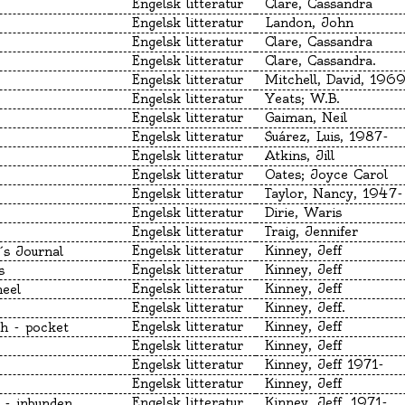
Engelsk litteratur
Clare, Cassandra
Engelsk litteratur
Landon, John
Engelsk litteratur
Clare, Cassandra
Engelsk litteratur
Clare, Cassandra.
Engelsk litteratur
Mitchell, David, 196
Engelsk litteratur
Yeats; W.B.
Engelsk litteratur
Gaiman, Neil
Engelsk litteratur
Suárez, Luis, 1987-
Engelsk litteratur
Atkins, Jill
Engelsk litteratur
Oates; Joyce Carol
Engelsk litteratur
Taylor, Nancy, 1947-
Engelsk litteratur
Dirie, Waris
Engelsk litteratur
Traig, Jennifer
Engelsk litteratur
Kinney, Jeff
´s Journal
Engelsk litteratur
Kinney, Jeff
s
Engelsk litteratur
Kinney, Jeff
eel
Engelsk litteratur
Kinney, Jeff.
Engelsk litteratur
Kinney, Jeff
th - pocket
Engelsk litteratur
Kinney, Jeff
Engelsk litteratur
Kinney, Jeff 1971-
Engelsk litteratur
Kinney, Jeff
Engelsk litteratur
Kinney, Jeff, 1971-
 - inbunden