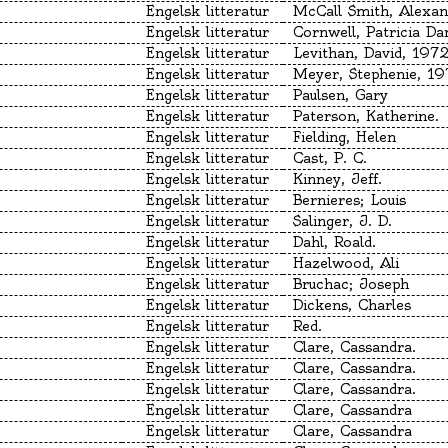
Engelsk litteratur
Engelsk litteratur
Engelsk litteratur
Levithan, David, 197
Engelsk litteratur
Meyer, Stephenie, 19
Engelsk litteratur
Paulsen, Gary
Engelsk litteratur
Paterson, Katherine.
Engelsk litteratur
Fielding, Helen
Engelsk litteratur
Cast, P. C.
Engelsk litteratur
Kinney, Jeff.
Engelsk litteratur
Bernieres; Louis
Engelsk litteratur
Salinger, J. D.
Engelsk litteratur
Dahl, Roald.
Engelsk litteratur
Hazelwood, Ali
Engelsk litteratur
Bruchac; Joseph
Engelsk litteratur
Dickens, Charles
Engelsk litteratur
Red.
Engelsk litteratur
Clare, Cassandra.
Engelsk litteratur
Clare, Cassandra.
Engelsk litteratur
Clare, Cassandra.
Engelsk litteratur
Clare, Cassandra
Engelsk litteratur
Clare, Cassandra