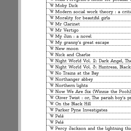
Moby Dick
Modern social work theory : a critic
Morality for beautiful girls
Mr Clarinet
Mr Vertigo
My Jim : a novel
My granny's great escape
New moon
Nick and Charlie
Night World Vol. 2: Dark Angel, The C
Night World Vol. 3: Huntress, Black D
No Trains at the Bay
Northanger abbey
Northern lights
Now We Are Six (Winnie the Pooh
Oliver Twist : or, The parish boy's p
On the Black Hill
Parker Pyne Investigates
Pelé
Pelé
Percy Jackson and the lightning thi