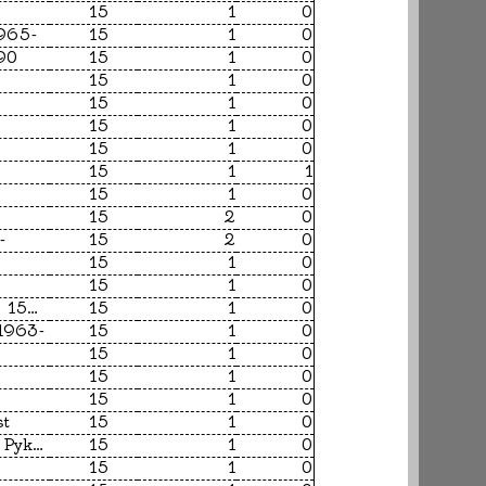
15
1
0
1965-
15
1
0
990
15
1
0
15
1
0
15
1
0
15
1
0
15
1
0
15
1
1
15
1
0
15
2
0
-
15
2
0
15
1
0
15
1
0
Shakespeare, William, 1564-1616
15
1
0
 1963-
15
1
0
15
1
0
15
1
0
15
1
0
st
15
1
0
O'Grady; Timothy and Pyke; Steve
15
1
0
15
1
0